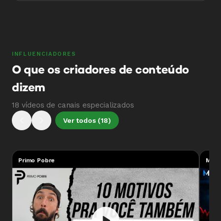
INFLUENCIADORES
O que os criadores de conteúdo
dizem
18 vídeos de canais especializados
Ver todos (18)
Primo Pobre
Mark