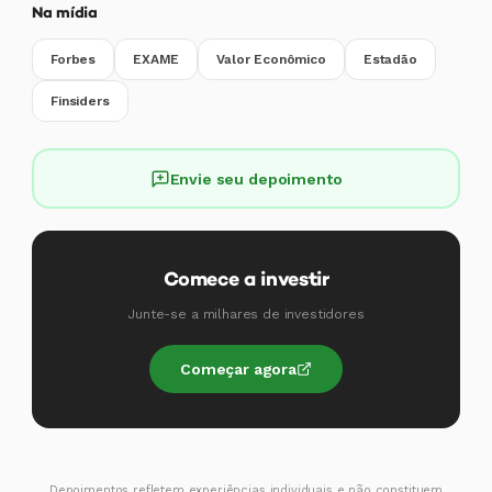
Na mídia
Forbes
EXAME
Valor Econômico
Estadão
Finsiders
Envie seu depoimento
Comece a investir
Junte-se a milhares de investidores
Começar agora
Depoimentos refletem experiências individuais e não constituem