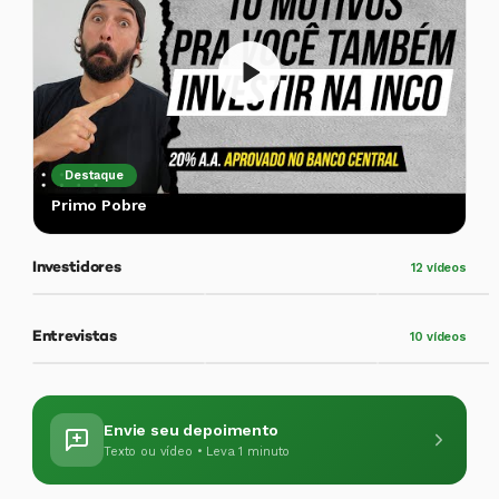
Destaque
Primo Pobre
Michel
Michell
Thiago
M
M
T
Investidores
12 vídeos
Entrevistas
10 vídeos
Entrevista 01
Entrevista 02
Entrevista 03
Entrevista
Entrevista
Entrevista
Envie seu depoimento
Texto ou vídeo • Leva 1 minuto